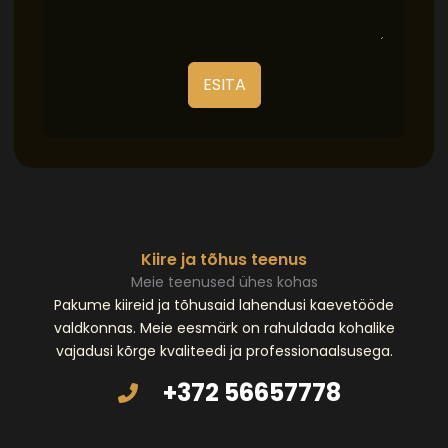
ESITA
Kiire ja tõhus teenus
Meie teenused ühes kohas
Pakume kiireid ja tõhusaid lahendusi kaevetööde
valdkonnas. Meie eesmärk on rahuldada kohalike
vajadusi kõrge kvaliteedi ja professionaalsusega.
+372 56657778