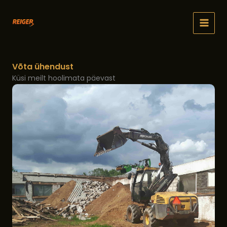
Skip
to
content
Võta ühendust
Küsi meilt hoolimata päevast