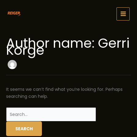
Skip
to
content
Author name: Gerri
Korge
It seems we can’t find what you’re looking for. Perhaps
searching can help.
Search
for: