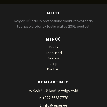
MEIST
Reiger OÜ pakub professionaalseid kaevetööde
teenuseid Lõuna-Eestis alates 2016. aastast.
MENÜÜ
Kodu
Teenused
Teenus
Blogi
Kontakt
KONTAKTINFO
A: Kesk tn 6, Laatre Valga vald
P: +372 56657778
E: info@reiger.ee